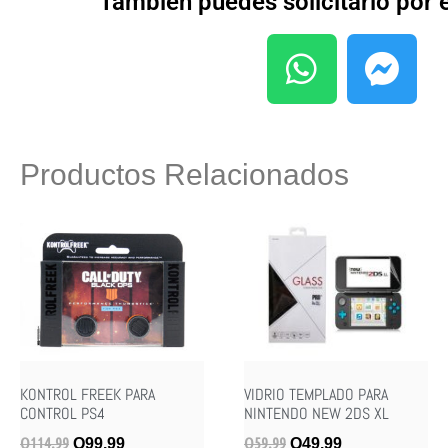
También puedes solicitarlo por
Productos Relacionados
KONTROL FREEK PARA
VIDRIO TEMPLADO PARA
CONTROL PS4
NINTENDO NEW 2DS XL
Q
114.99
Q
59.99
Q
99.99
Q
49.99