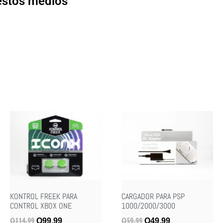
 estos medios
KONTROL FREEK PARA
CARGADOR PARA PSP
CONTROL XBOX ONE
1000/2000/3000
Q
114.99
Q
59.99
Q
99.99
Q
49.99