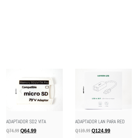
ADAPTADOR SD2 VITA
ADAPTADOR LAN PARA RED
Q
74.99
Q
139.99
Q
64.99
Q
124.99