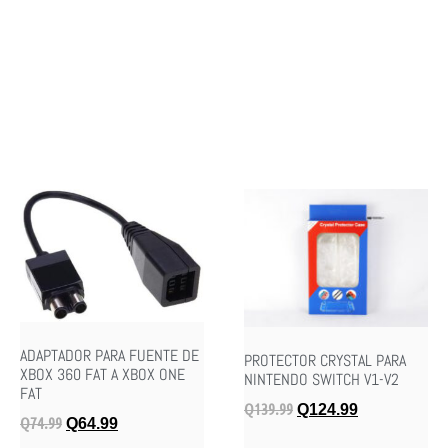
ADAPTADOR PARA FUENTE DE
PROTECTOR CRYSTAL PARA
XBOX 360 FAT A XBOX ONE
NINTENDO SWITCH V1-V2
FAT
Q
139.99
Q
124.99
Q
74.99
Q
64.99