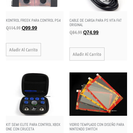
KONTROL FREEK PARA CONTROL PS4
CABLE DE CARGA PARA PS VITA FAT
ORIGINAL
Q
114.99
Q
99.99
Q
84.99
Q
74.99
Añadir Al Carrito
Añadir Al Carrito
KIT SEMI ELITE PARA CONTROL XBOX
VIDRIO TEMPLADO CON DISEÑO PARA
ONE CON CRUCETA
NINTENDO SWITCH