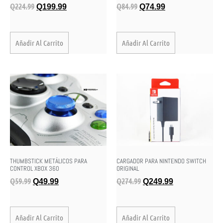
Q
224.99
Q
84.99
Q
199.99
Q
74.99
Añadir Al Carrito
Añadir Al Carrito
THUMBSTICK METÁLICOS PARA
CARGADOR PARA NINTENDO SWITCH
CONTROL XBOX 360
ORIGINAL
Q
59.99
Q
274.99
Q
49.99
Q
249.99
Añadir Al Carrito
Añadir Al Carrito