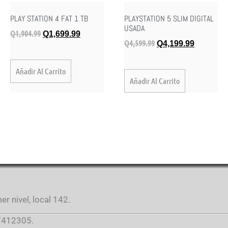
PLAY STATION 4 FAT 1 TB
PLAYSTATION 5 SLIM DIGITAL
USADA
Q
1,904.99
Q
1,699.99
Q
4,599.99
Q
4,199.99
Añadir Al Carrito
Añadir Al Carrito
r nivel, local 142.
412305.