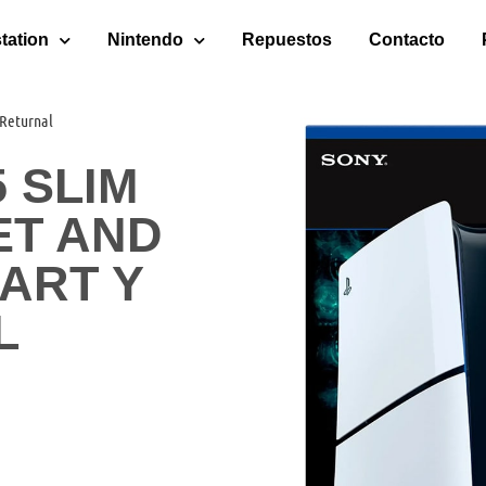
tation
Nintendo
Repuestos
Contacto
 Returnal
 SLIM
ET AND
ART Y
L