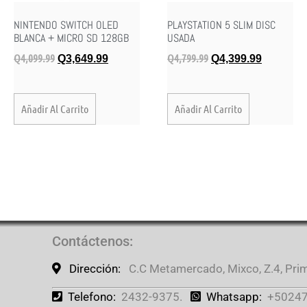
NINTENDO SWITCH OLED
PLAYSTATION 5 SLIM DISC
BLANCA + MICRO SD 128GB
USADA
Q
4,099.99
Q
4,799.99
Q
3,649.99
Q
4,399.99
Añadir Al Carrito
Añadir Al Carrito
Contáctenos
:
Dirección:
C.C Metamercado, Mixco, Z.4, Prime
Telefono:
2432-9375.
Whatsapp:
+50247