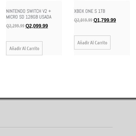
NINTENDO SWITCH V2 +
XBOX ONE S 1TB
MICRO SD 128GB USADA
Q
2,019.99
Q
1,799.99
Q
2,299.99
Q
2,099.99
Añadir Al Carrito
Añadir Al Carrito