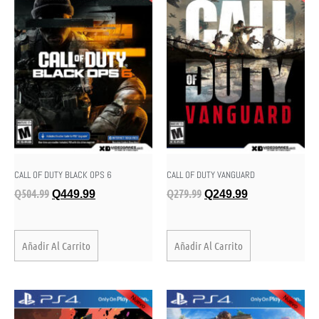
CALL OF DUTY BLACK OPS 6
CALL OF DUTY VANGUARD
Q
504.99
Q
279.99
Q
449.99
Q
249.99
Añadir Al Carrito
Añadir Al Carrito