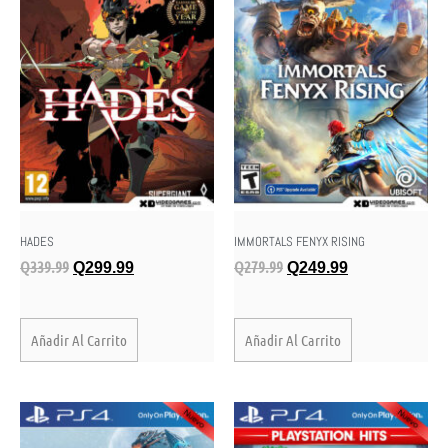
HADES
IMMORTALS FENYX RISING
Q
339.99
Q
279.99
Q
299.99
Q
249.99
Añadir Al Carrito
Añadir Al Carrito