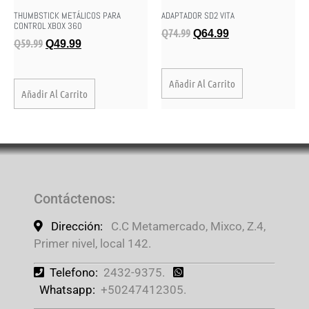
THUMBSTICK METÁLICOS PARA
ADAPTADOR SD2 VITA
CONTROL XBOX 360
Q
74.99
Q
64.99
Q
59.99
Q
49.99
Añadir Al Carrito
Añadir Al Carrito
Contáctenos
:
Dirección:
C.C Metamercado, Mixco, Z.4,
Primer nivel, local 142.
Telefono:
2432-9375.
Whatsapp:
+50247412305.