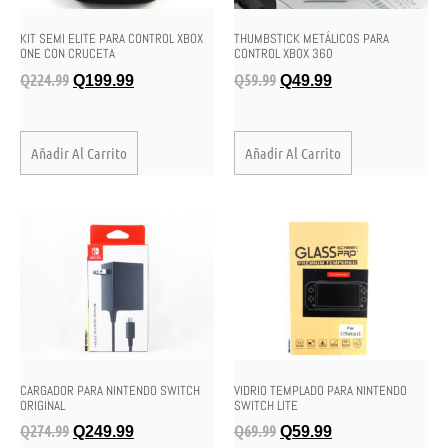
KIT SEMI ELITE PARA CONTROL XBOX
THUMBSTICK METÁLICOS PARA
ONE CON CRUCETA
CONTROL XBOX 360
Q
224.99
Q
59.99
Q
199.99
Q
49.99
Añadir Al Carrito
Añadir Al Carrito
CARGADOR PARA NINTENDO SWITCH
VIDRIO TEMPLADO PARA NINTENDO
ORIGINAL
SWITCH LITE
Q
274.99
Q
69.99
Q
249.99
Q
59.99