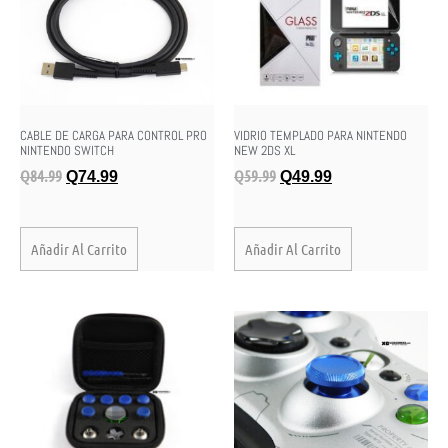
CABLE DE CARGA PARA CONTROL PRO
VIDRIO TEMPLADO PARA NINTENDO
NINTENDO SWITCH
NEW 2DS XL
Q
84.99
Q
59.99
Q
74.99
Q
49.99
Añadir Al Carrito
Añadir Al Carrito