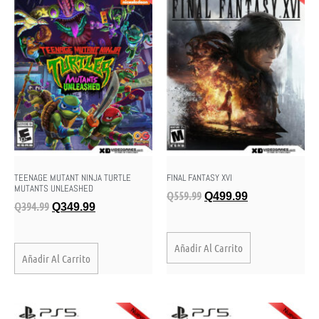
TEENAGE MUTANT NINJA TURTLE
FINAL FANTASY XVI
MUTANTS UNLEASHED
Q
559.99
Q
499.99
Q
394.99
Q
349.99
Añadir Al Carrito
Añadir Al Carrito