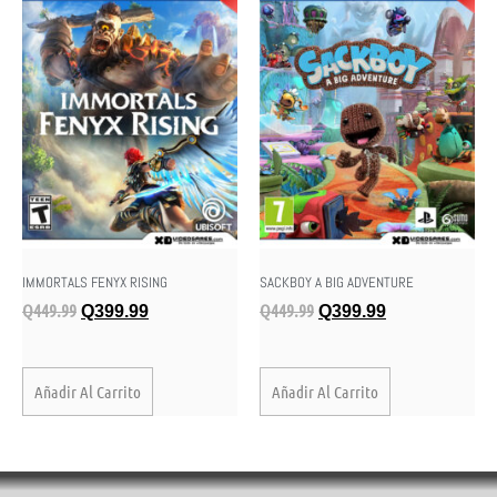
IMMORTALS FENYX RISING
SACKBOY A BIG ADVENTURE
Q
449.99
Q
449.99
Q
399.99
Q
399.99
Añadir Al Carrito
Añadir Al Carrito