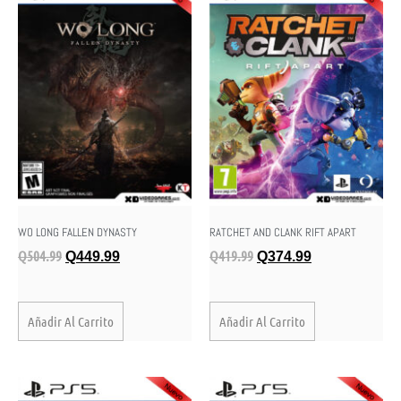
WO LONG FALLEN DYNASTY
RATCHET AND CLANK RIFT APART
Q
504.99
Q
419.99
Q
449.99
Q
374.99
Añadir Al Carrito
Añadir Al Carrito