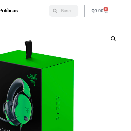
0
Q
0.00
Políticas