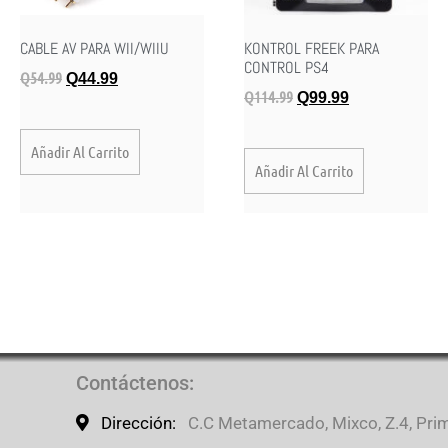
CABLE AV PARA WII/WIIU
KONTROL FREEK PARA
CONTROL PS4
Q
54.99
Q
44.99
Q
114.99
Q
99.99
Añadir Al Carrito
Añadir Al Carrito
Contáctenos
:
Dirección:
C.C Metamercado, Mixco, Z.4, Prime