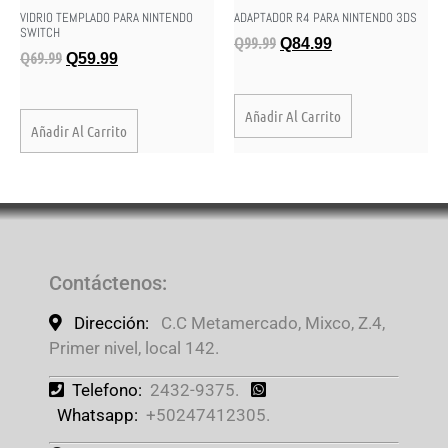
VIDRIO TEMPLADO PARA NINTENDO
ADAPTADOR R4 PARA NINTENDO 3DS
SWITCH
Q
99.99
Q
84.99
Q
69.99
Q
59.99
Añadir Al Carrito
Añadir Al Carrito
Contáctenos
:
Dirección:
C.C Metamercado, Mixco, Z.4,
Primer nivel, local 142.
Telefono:
2432-9375.
Whatsapp:
+50247412305.