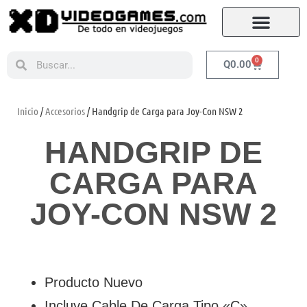
0
Q
0.00
Inicio
/
Accesorios
/ Handgrip de Carga para Joy-Con NSW 2
HANDGRIP DE
CARGA PARA
JOY-CON NSW 2
Producto Nuevo
Incluye Cable De Carga Tipo «C»