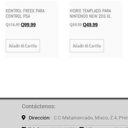
KONTROL FREEK PARA
VIDRIO TEMPLADO PARA
CONTROL PS4
NINTENDO NEW 2DS XL
Q
114.99
Q
59.99
Q
99.99
Q
49.99
Añadir Al Carrito
Añadir Al Carrito
Contáctenos
:
Dirección:
C.C Metamercado, Mixco, Z.4, Prime