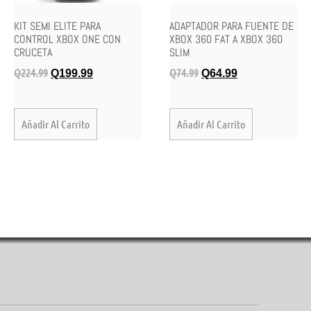
KIT SEMI ELITE PARA
ADAPTADOR PARA FUENTE DE
CONTROL XBOX ONE CON
XBOX 360 FAT A XBOX 360
CRUCETA
SLIM
Q
224.99
Q
74.99
Q
199.99
Q
64.99
Añadir Al Carrito
Añadir Al Carrito