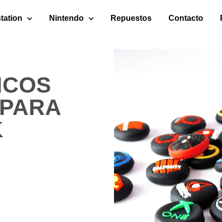
tation
Nintendo
Repuestos
Contacto
ICOS
 PARA
K