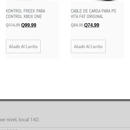
KONTROL FREEK PARA
CABLE DE CARGA PARA PS
CONTROL XBOX ONE
VITA FAT ORIGINAL
Q
114.99
Q
84.99
Q
99.99
Q
74.99
Añadir Al Carrito
Añadir Al Carrito
r nivel, local 142.