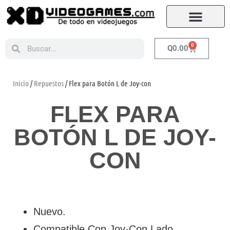
0
Q
0.00
Inicio
/
Repuestos
/ Flex para Botón L de Joy-con
FLEX PARA
BOTÓN L DE JOY-
CON
Nuevo.
Compatible Con Joy-Con Lado