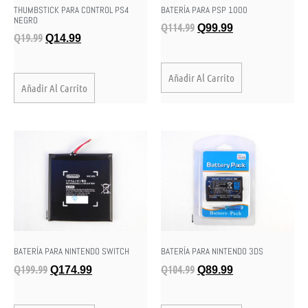
THUMBSTICK PARA CONTROL PS4
BATERÍA PARA PSP 1000
NEGRO
Q
114.99
Q
99.99
Q
19.99
Q
14.99
Añadir Al Carrito
Añadir Al Carrito
BATERÍA PARA NINTENDO SWITCH
BATERÍA PARA NINTENDO 3DS
Q
199.99
Q
104.99
Q
174.99
Q
89.99