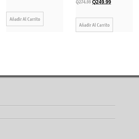
Q
274.99
Q
249.99
Añadir Al Carrito
Añadir Al Carrito