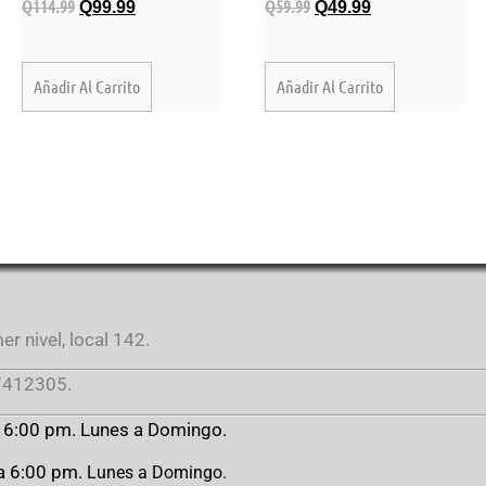
Q
114.99
Q
59.99
Q
99.99
Q
49.99
Añadir Al Carrito
Añadir Al Carrito
r nivel, local 142.
412305.
a 6:00 pm. Lunes a Domingo.
 a 6:00 pm.
Lunes a Domingo.