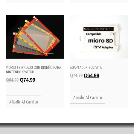
VIDRIO TEMPLADO CON DISEÑO PARA
ADAPTADOR SD2 VITA
NINTENDO SWITCH
Q
74.99
Q
64.99
Q
84.99
Q
74.99
Añadir Al Carrito
Añadir Al Carrito