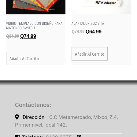
VIDRIO TEMPLADO CON DISEÑO PARA
ADAPTADOR SD2 VITA
NINTENDO SWITCH
Q
74.99
Q
64.99
Q
84.99
Q
74.99
Añadir Al Carrito
Añadir Al Carrito
Contáctenos
:
Dirección:
C.C Metamercado, Mixco, Z.4,
Primer nivel, local 142.