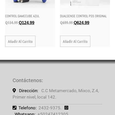
CONTROL GAMECUBE AZUL
DUALSENSE CONTROL PS5 ORIGINAL
Q
134.99
Q
699.99
Q
124.99
Q
624.99
Añadir Al Carrito
Añadir Al Carrito
Contáctenos
:
Dirección:
C.C Metamercado, Mixco, Z.4,
Primer nivel, local 142.
Telefono:
2432-9375.
Whatsapp:
+50247412305.