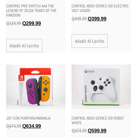
CONTROL PRO SWITCH AAA THE
CONTROL XBOX SERIES S|X ELECTRIC
LEGEND OF ZELDA TEARS OF THE
VOLT USADO
KINGDOM
Q
449.99
Q
399.99
Q
324.99
Q
299.99
Añadir Al Carrito
Añadir Al Carrito
JOY-CON PURPURA/NARANJA
CONTROL XBOX SERIES S|X ROBOT
WHITE
Q
674.99
Q
634.99
Q
674.99
Q
599.99