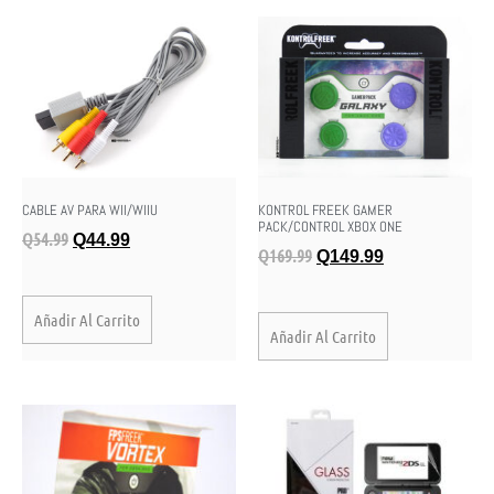
CABLE AV PARA WII/WIIU
KONTROL FREEK GAMER
PACK/CONTROL XBOX ONE
Q
54.99
Q
44.99
Q
169.99
Q
149.99
Añadir Al Carrito
Añadir Al Carrito