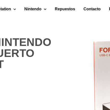
tation
Nintendo
Repuestos
Contacto
NINTENDO
UERTO
T