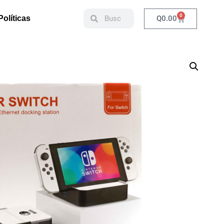
0
Q
0.00
Políticas