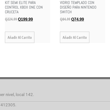
KIT SEMI ELITE PARA
VIDRIO TEMPLADO CON
CONTROL XBOX ONE CON
DISEÑO PARA NINTENDO
CRUCETA
SWITCH
Q
224.99
Q
84.99
Q
199.99
Q
74.99
Añadir Al Carrito
Añadir Al Carrito
r nivel, local 142.
412305.