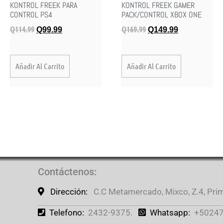
KONTROL FREEK PARA
KONTROL FREEK GAMER
CONTROL PS4
PACK/CONTROL XBOX ONE
Q
114.99
Q
169.99
Q
99.99
Q
149.99
Añadir Al Carrito
Añadir Al Carrito
Contáctenos
:
Dirección:
C.C Metamercado, Mixco, Z.4, Prime
Telefono:
2432-9375.
Whatsapp:
+50247