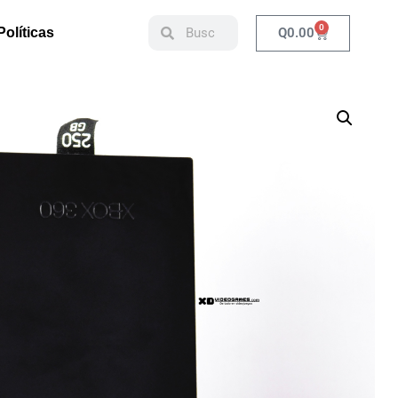
0
Q
0.00
Políticas