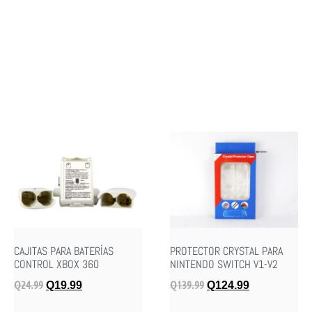
CAJITAS PARA BATERÍAS
PROTECTOR CRYSTAL PARA
CONTROL XBOX 360
NINTENDO SWITCH V1-V2
Q
24.99
Q
139.99
Q
19.99
Q
124.99