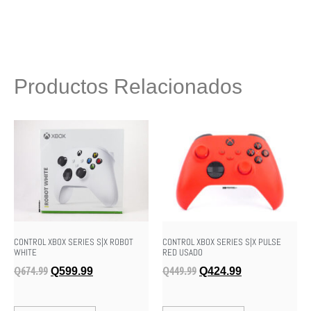
Productos Relacionados
CONTROL XBOX SERIES S|X ROBOT
CONTROL XBOX SERIES S|X PULSE
WHITE
RED USADO
Q
674.99
Q
449.99
Q
599.99
Q
424.99