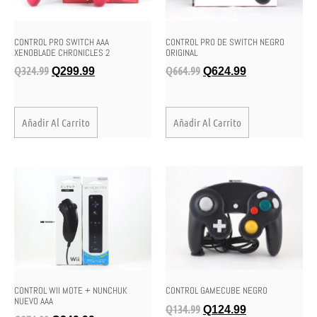
CONTROL PRO SWITCH AAA
CONTROL PRO DE SWITCH NEGRO
XENOBLADE CHRONICLES 2
ORIGINAL
Q
324.99
Q
664.99
Q
299.99
Q
624.99
Añadir Al Carrito
Añadir Al Carrito
CONTROL WII MOTE + NUNCHUK
CONTROL GAMECUBE NEGRO
NUEVO AAA
Q
134.99
Q
124.99