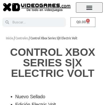
0
Q
0.00
Inicio
/
Controles
/ Control Xbox Series S|X Electric Volt
CONTROL XBOX
SERIES S|X
ELECTRIC VOLT
Nuevo Sellado
Edición Electric Volt.