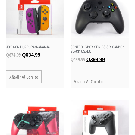
JOY-CON PURPURA/NARANJA
CONTROL XBOX SERIES S|X CARBON
BLACK USADO
Q
674.99
Q
634.99
Q
449.99
Q
399.99
Añadir Al Carrito
Añadir Al Carrito