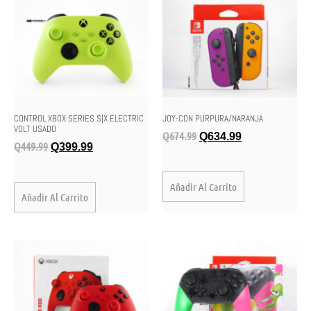
CONTROL XBOX SERIES S|X ELECTRIC
JOY-CON PURPURA/NARANJA
VOLT USADO
Q
674.99
Q
634.99
Q
449.99
Q
399.99
Añadir Al Carrito
Añadir Al Carrito