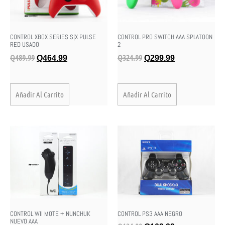
CONTROL XBOX SERIES S|X PULSE
CONTROL PRO SWITCH AAA SPLATOON
RED USADO
2
Q
489.99
Q
324.99
Q
464.99
Q
299.99
Añadir Al Carrito
Añadir Al Carrito
CONTROL WII MOTE + NUNCHUK
CONTROL PS3 AAA NEGRO
NUEVO AAA