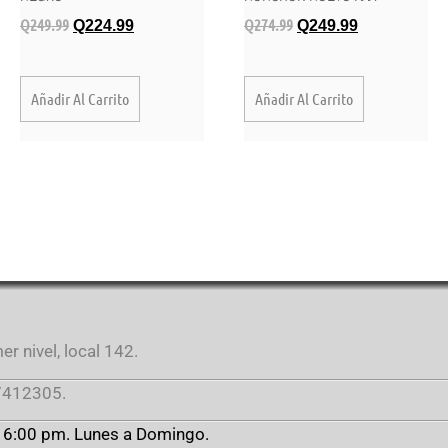
Q
249.99
Q
274.99
Q
224.99
Q
249.99
Añadir Al Carrito
Añadir Al Carrito
r nivel, local 142.
412305.
a 6:00 pm. Lunes a Domingo.