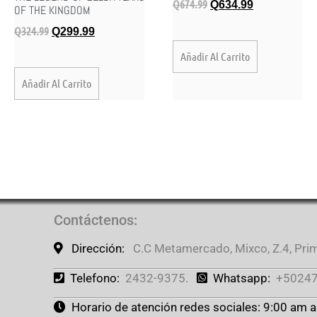
Q
674.99
Q
634.99
OF THE KINGDOM
Q
324.99
Q
299.99
Añadir Al Carrito
Añadir Al Carrito
Contáctenos
:
Dirección:
C.C Metamercado, Mixco, Z.4, Prime
Telefono:
2432-9375.
Whatsapp:
+50247
Horario de atención redes sociales: 9:00 am 