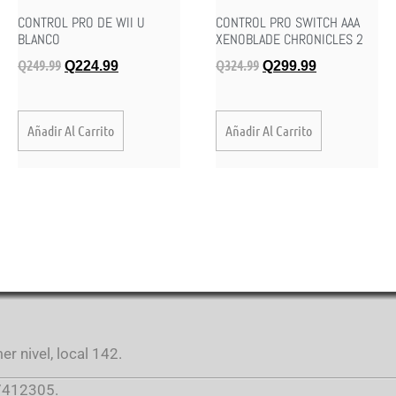
CONTROL PRO DE WII U
CONTROL PRO SWITCH AAA
BLANCO
XENOBLADE CHRONICLES 2
Q
249.99
Q
324.99
Q
224.99
Q
299.99
Añadir Al Carrito
Añadir Al Carrito
r nivel, local 142.
412305.