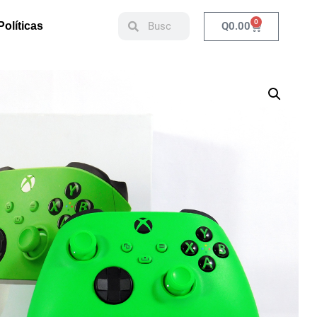
0
Q
0.00
Políticas