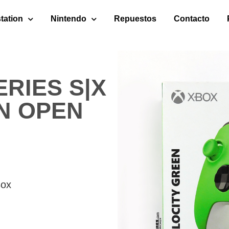
tation
Nintendo
Repuestos
Contacto
RIES S|X
N OPEN
Box