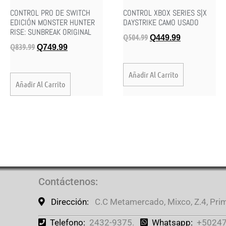
CONTROL PRO DE SWITCH
CONTROL XBOX SERIES S|X
EDICIÓN MONSTER HUNTER
DAYSTRIKE CAMO USADO
RISE: SUNBREAK ORIGINAL
Q
504.99
Q
449.99
Q
839.99
Q
749.99
Añadir Al Carrito
Añadir Al Carrito
Contáctenos
:
Dirección:
C.C Metamercado, Mixco, Z.4, Prime
Telefono:
2432-9375.
Whatsapp:
+50247