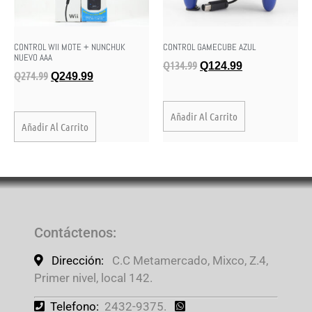
CONTROL WII MOTE + NUNCHUK
CONTROL GAMECUBE AZUL
NUEVO AAA
Q
134.99
Q
124.99
Q
274.99
Q
249.99
Añadir Al Carrito
Añadir Al Carrito
Contáctenos
:
Dirección:
C.C Metamercado, Mixco, Z.4,
Primer nivel, local 142.
Telefono:
2432-9375.