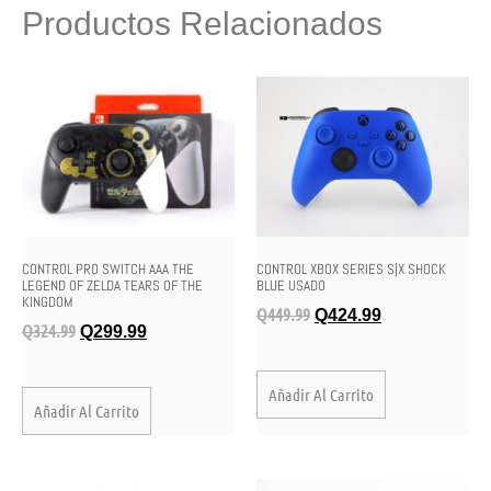
Productos Relacionados
CONTROL PRO SWITCH AAA THE
CONTROL XBOX SERIES S|X SHOCK
LEGEND OF ZELDA TEARS OF THE
BLUE USADO
KINGDOM
Q
449.99
Q
424.99
Q
324.99
Q
299.99
Añadir Al Carrito
Añadir Al Carrito