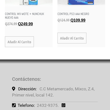
CONTROL WII MOTE + NUNCHUK
CONTROL PS3 AAA NEGRO
NUEVO AAA
Q
124.99
Q
109.99
Q
274.99
Q
249.99
Añadir Al Carrito
Añadir Al Carrito
Contáctenos
:
Dirección:
C.C Metamercado, Mixco, Z.4,
Primer nivel, local 142.
Telefono:
2432-9375.