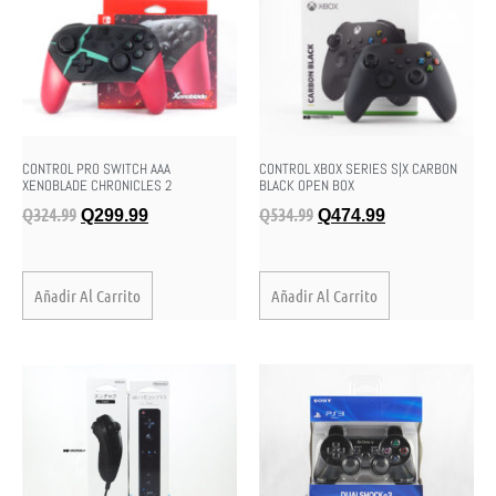
CONTROL PRO SWITCH AAA
CONTROL XBOX SERIES S|X CARBON
XENOBLADE CHRONICLES 2
BLACK OPEN BOX
Q
324.99
Q
534.99
Q
299.99
Q
474.99
Añadir Al Carrito
Añadir Al Carrito