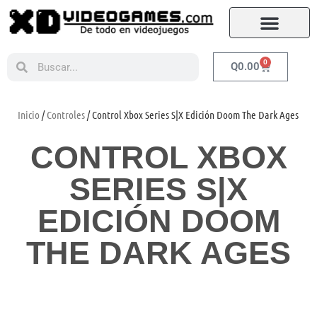
0
Q
0.00
Inicio
/
Controles
/ Control Xbox Series S|X Edición Doom The Dark Ages
CONTROL XBOX
SERIES S|X
EDICIÓN DOOM
THE DARK AGES