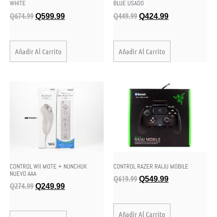
WHITE
BLUE USADO
Q
674.99
Q
449.99
Q
599.99
Q
424.99
Añadir Al Carrito
Añadir Al Carrito
CONTROL WII MOTE + NUNCHUK
CONTROL RAZER RAIJU MOBILE
NUEVO AAA
Q
619.99
Q
549.99
Q
274.99
Q
249.99
Añadir Al Carrito