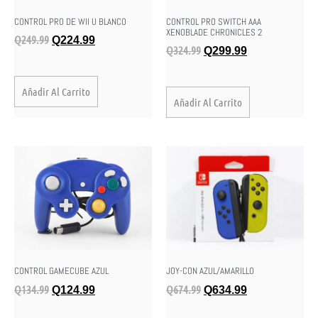
CONTROL PRO DE WII U BLANCO
CONTROL PRO SWITCH AAA
XENOBLADE CHRONICLES 2
Q
249.99
Q
224.99
Q
324.99
Q
299.99
Añadir Al Carrito
Añadir Al Carrito
CONTROL GAMECUBE AZUL
JOY-CON AZUL/AMARILLO
Q
134.99
Q
674.99
Q
124.99
Q
634.99