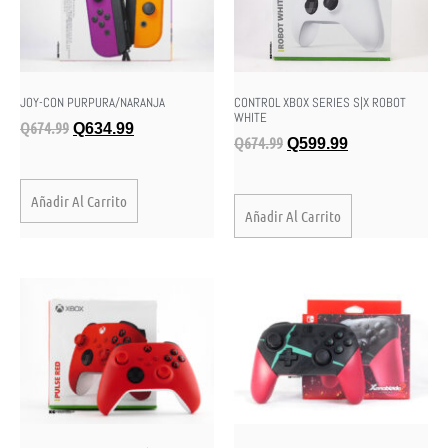
JOY-CON PURPURA/NARANJA
CONTROL XBOX SERIES S|X ROBOT
WHITE
Q
674.99
Q
634.99
Q
674.99
Q
599.99
Añadir Al Carrito
Añadir Al Carrito