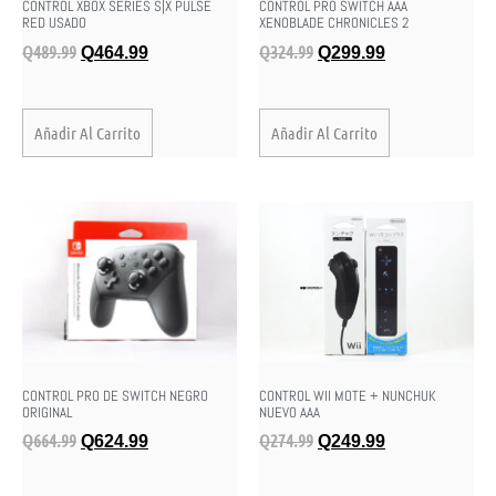
CONTROL XBOX SERIES S|X PULSE
CONTROL PRO SWITCH AAA
RED USADO
XENOBLADE CHRONICLES 2
Q
489.99
Q
324.99
Q
464.99
Q
299.99
Añadir Al Carrito
Añadir Al Carrito
CONTROL PRO DE SWITCH NEGRO
CONTROL WII MOTE + NUNCHUK
ORIGINAL
NUEVO AAA
Q
664.99
Q
274.99
Q
624.99
Q
249.99