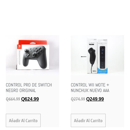
CONTROL PRO DE SWITCH
CONTROL WII MOTE +
NEGRO ORIGINAL
NUNCHUK NUEVO AAA
Q
664.99
Q
274.99
Q
624.99
Q
249.99
Añadir Al Carrito
Añadir Al Carrito