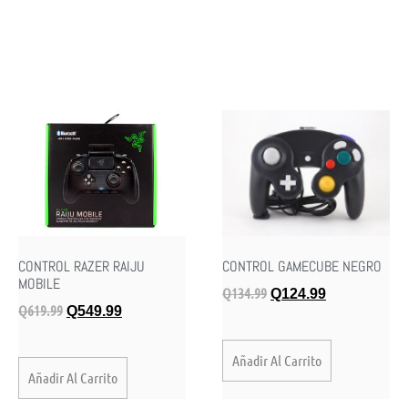
CONTROL RAZER RAIJU
CONTROL GAMECUBE NEGRO
MOBILE
Q
134.99
Q
124.99
Q
619.99
Q
549.99
Añadir Al Carrito
Añadir Al Carrito