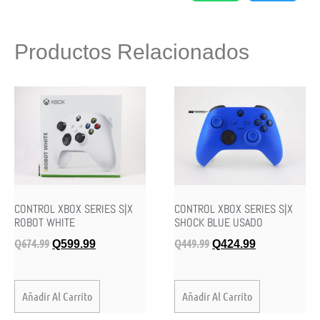
Productos Relacionados
CONTROL XBOX SERIES S|X
CONTROL XBOX SERIES S|X
ROBOT WHITE
SHOCK BLUE USADO
Q
674.99
Q
449.99
Q
599.99
Q
424.99
Añadir Al Carrito
Añadir Al Carrito