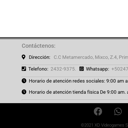
Contáctenos
:
Dirección:
C.C Metamercado, Mixco, Z.4, Prime
Telefono:
2432-9375.
Whatsapp:
+50247
Horario de atención redes sociales: 9:00 am 
Horario de atención tienda física De 9:00 am.
©2021 XD Videogames Sto