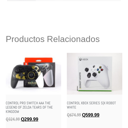
Productos Relacionados
CONTROL PRO SWITCH AAA THE
CONTROL XBOX SERIES S|X ROBOT
LEGEND OF ZELDA TEARS OF THE
WHITE
KINGDOM
Q
674.99
Q
599.99
Q
324.99
Q
299.99