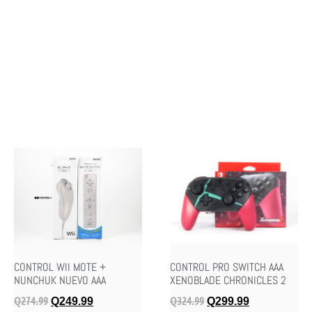
CONTROL WII MOTE +
CONTROL PRO SWITCH AAA
NUNCHUK NUEVO AAA
XENOBLADE CHRONICLES 2
Q
274.99
Q
324.99
Q
249.99
Q
299.99