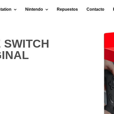
tation
Nintendo
Repuestos
Contacto
 SWITCH
GINAL