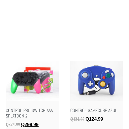
CONTROL PRO SWITCH AAA
CONTROL GAMECUBE AZUL
SPLATOON 2
Q
134.99
Q
124.99
Q
324.99
Q
299.99