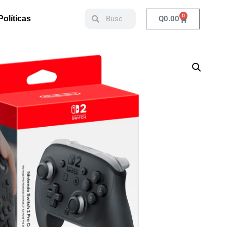
0
Q
0.00
Políticas