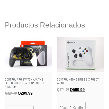
Productos Relacionados
CONTROL PRO SWITCH AAA THE
CONTROL XBOX SERIES S|X ROBOT
LEGEND OF ZELDA TEARS OF THE
WHITE
KINGDOM
Q
674.99
Q
599.99
Q
324.99
Q
299.99
Añadir Al Carrito