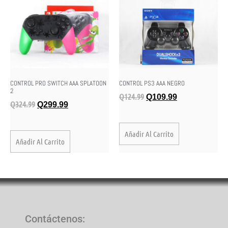
CONTROL PRO SWITCH AAA SPLATOON
CONTROL PS3 AAA NEGRO
2
Q
124.99
Q
109.99
Q
324.99
Q
299.99
Añadir Al Carrito
Añadir Al Carrito
Contáctenos
: