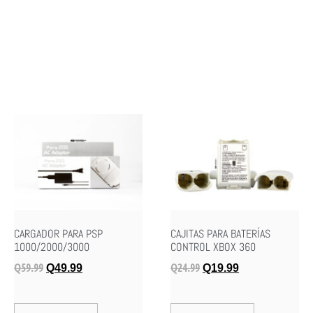
CARGADOR PARA PSP
CAJITAS PARA BATERÍAS
1000/2000/3000
CONTROL XBOX 360
Q
59.99
Q
24.99
Q
49.99
Q
19.99