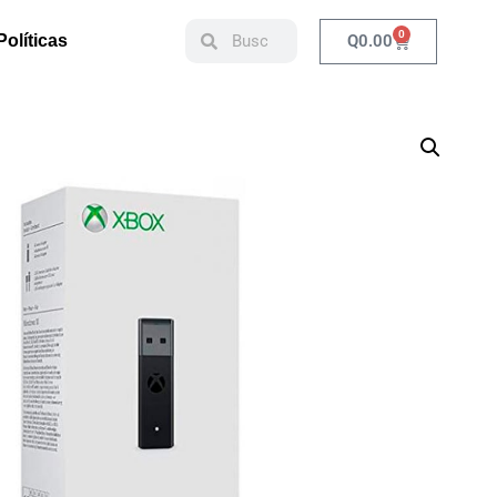
0
Q
0.00
Políticas