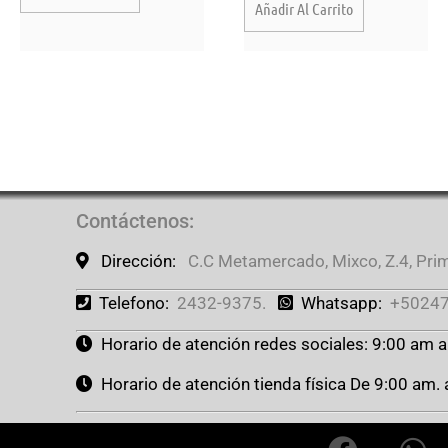
Añadir Al Carrito
Contáctenos
:
Dirección:
C.C Metamercado, Mixco, Z.4, Prime
Telefono:
2432-9375.
Whatsapp:
+50247
Horario de atención redes sociales: 9:00 am 
Horario de atención tienda física De 9:00 am.