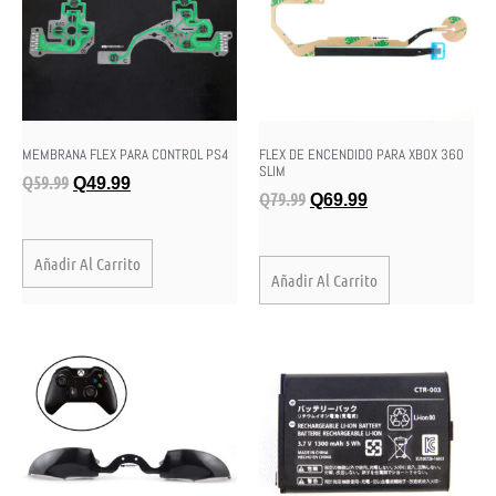
MEMBRANA FLEX PARA CONTROL PS4
FLEX DE ENCENDIDO PARA XBOX 360
SLIM
Q
59.99
Q
49.99
Q
79.99
Q
69.99
Añadir Al Carrito
Añadir Al Carrito