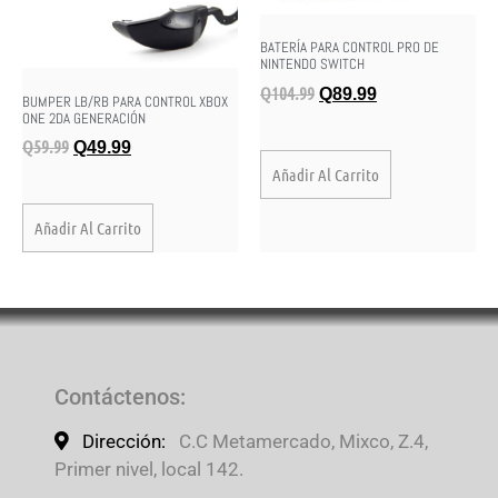
BATERÍA PARA CONTROL PRO DE
NINTENDO SWITCH
Q
104.99
Q
89.99
BUMPER LB/RB PARA CONTROL XBOX
ONE 2DA GENERACIÓN
Q
59.99
Q
49.99
Añadir Al Carrito
Añadir Al Carrito
Contáctenos
:
Dirección:
C.C Metamercado, Mixco, Z.4,
Primer nivel, local 142.