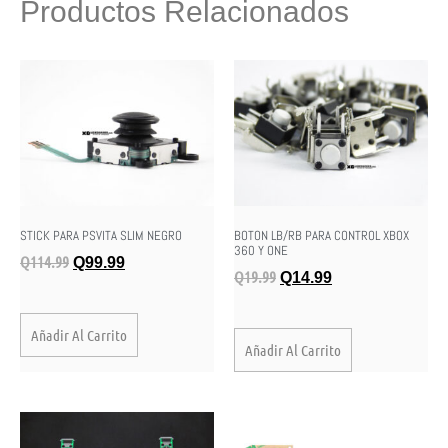
Productos Relacionados
STICK PARA PSVITA SLIM NEGRO
BOTON LB/RB PARA CONTROL XBOX
360 Y ONE
Q
114.99
Q
99.99
Q
19.99
Q
14.99
Añadir Al Carrito
Añadir Al Carrito