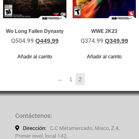
Wo Long Fallen Dynasty
WWE 2K23
Q
504.99
Q
374.99
Q
449.99
Q
349.99
Añadir al carrito
Añadir al carrito
←
1
2
Contáctenos
:
Dirección:
C.C Metamercado, Mixco, Z.4,
Primer nivel, local 142.