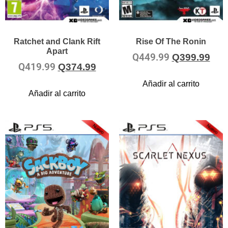
Ratchet and Clank Rift
Rise Of The Ronin
Apart
Q
449.99
Q
399.99
Q
419.99
Q
374.99
Añadir al carrito
Añadir al carrito