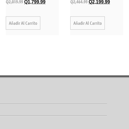
Q
2,019.99
Q
2,464.99
Q
1,799.99
Q
2,199.99
Añadir Al Carrito
Añadir Al Carrito