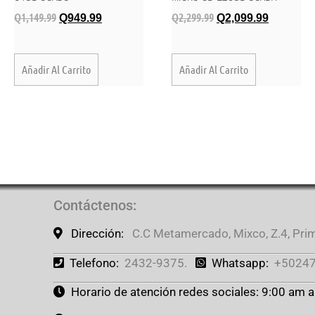
Q
1,149.99
Q
2,299.99
Q
949.99
Q
2,099.99
Añadir Al Carrito
Añadir Al Carrito
Contáctenos
:
Dirección:
C.C Metamercado, Mixco, Z.4, Prime
Telefono:
2432-9375.
Whatsapp:
+50247
Horario de atención redes sociales: 9:00 am 