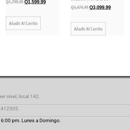
Q
1,799.99
Q
1,599.99
Q
3,474.99
Q
3,099.99
Añadir Al Carrito
Añadir Al Carrito
r nivel, local 142.
412305.
a 6:00 pm. Lunes a Domingo.