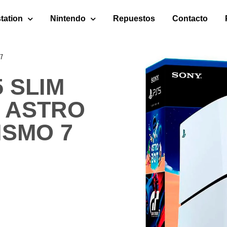
tation
Nintendo
Repuestos
Contacto
 7
 SLIM
E ASTRO
ISMO 7